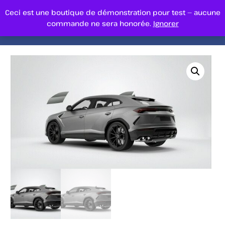
Ceci est une boutique de démonstration pour test — aucune
commande ne sera honorée.
Ignorer