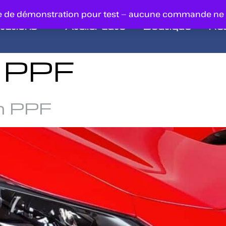
ue de démonstration pour test — aucune commande ne
tations
Atelier auto
Boutique
Réa
n PPF
on PPF