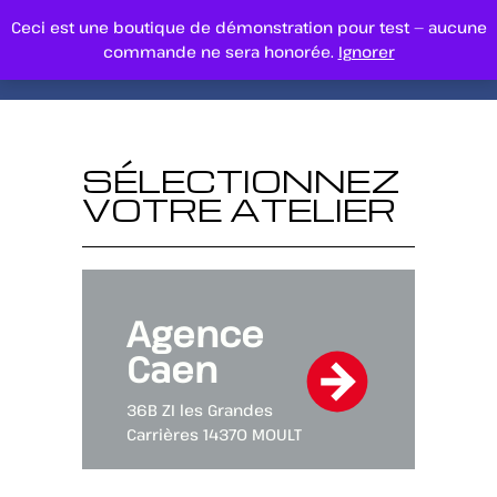
Ceci est une boutique de démonstration pour test — aucune
commande ne sera honorée.
Ignorer
SÉLECTIONNEZ
VOTRE ATELIER
Agence
Caen
36B ZI les Grandes
Carrières 14370 MOULT